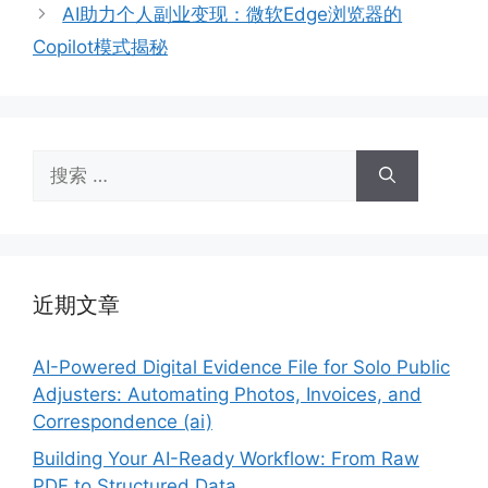
AI助力个人副业变现：微软Edge浏览器的
Copilot模式揭秘
搜
索：
近期文章
AI-Powered Digital Evidence File for Solo Public
Adjusters: Automating Photos, Invoices, and
Correspondence (ai)
Building Your AI-Ready Workflow: From Raw
PDF to Structured Data