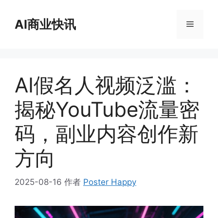
跳
至
AI商业快讯
菜
内
容
单
AI假名人视频泛滥：
揭秘YouTube流量密
码，副业内容创作新
方向
2025-08-16
作者
Poster Happy