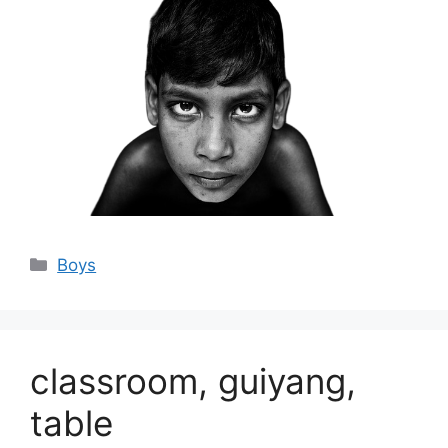
分
Boys
类
classroom, guiyang,
table