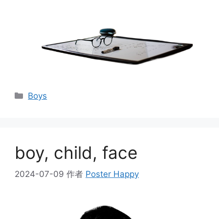
分
Boys
类
boy, child, face
2024-07-09
作者
Poster Happy