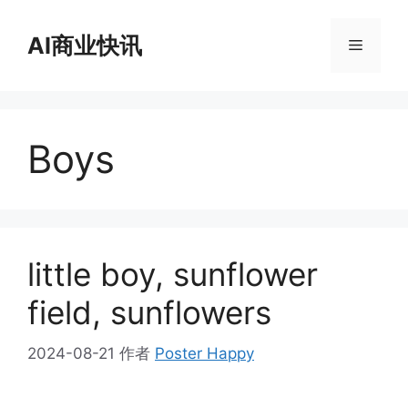
跳
至
AI商业快讯
菜
内
容
单
Boys
little boy, sunflower
field, sunflowers
2024-08-21
作者
Poster Happy