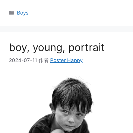
分
Boys
类
boy, young, portrait
2024-07-11
作者
Poster Happy