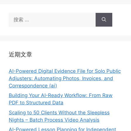
搜
索：
近期文章
AI-Powered Digital Evidence File for Solo Public
Adjusters: Automating Photos, Invoices, and
Correspondence (ai)
Building Your AI-Ready Workflow: From Raw
PDF to Structured Data
Scaling to 50 Clients Without the Sleepless
Nights – Batch Process Video Analysis
AI-Powered Lesson Planning for Independent