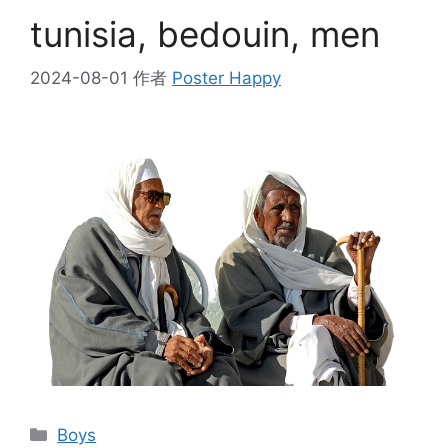
tunisia, bedouin, men
2024-08-01
作者
Poster Happy
分
Boys