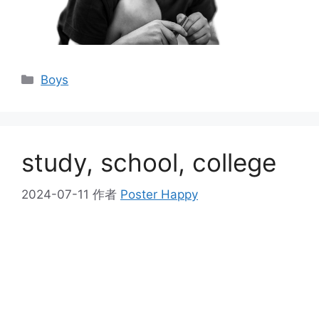
分
Boys
类
study, school, college
2024-07-11
作者
Poster Happy