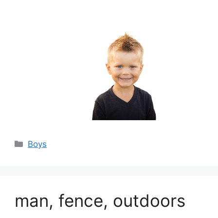
分
Boys
类
man, fence, outdoors