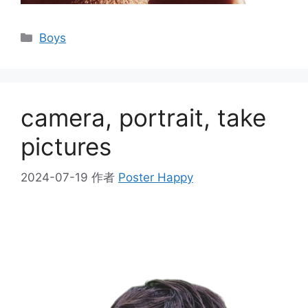
分
Boys
类
camera, portrait, take
pictures
2024-07-19
作者
Poster Happy