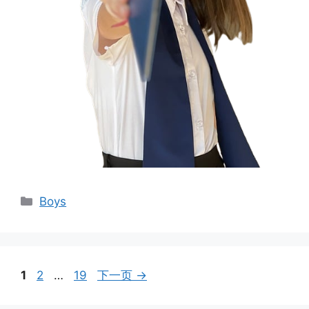
分
Boys
类
页
页
页
1
2
…
19
下一页
→
面
面
面