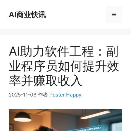
跳
至
AI商业快讯
菜
内
容
单
AI助力软件工程：副
业程序员如何提升效
率并赚取收入
2025-11-06
作者
Poster Happy